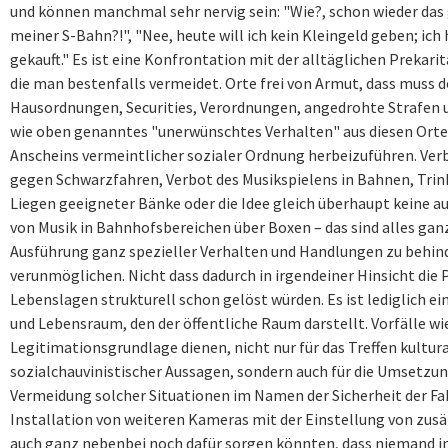
und können manchmal sehr nervig sein: "Wie?, schon wieder das g
meiner S-Bahn?!", "Nee, heute will ich kein Kleingeld geben; ic
gekauft."
Es ist eine Konfrontation mit der alltäglichen Prekaritä
die man bestenfalls vermeidet. Orte frei von Armut, dass muss do
Hausordnungen, Securities, Verordnungen, angedrohte Strafen u
wie oben genanntes "unerwünschtes Verhalten" aus diesen Orte
Anscheins vermeintlicher sozialer Ordnung herbeizuführen. Ve
gegen Schwarzfahren, Verbot des Musikspielens in Bahnen, Trin
Liegen geeigneter Bänke oder die Idee gleich überhaupt keine a
von Musik in Bahnhofsbereichen über Boxen – das sind alles ganz
Ausführung ganz spezieller Verhalten und Handlungen zu behind
verunmöglichen. Nicht dass dadurch in irgendeiner Hinsicht die
Lebenslagen strukturell schon gelöst würden. Es ist lediglich e
und Lebensraum, den der öffentliche Raum darstellt.
Vorfälle wi
Legitimationsgrundlage dienen, nicht nur für das Treffen kultur
sozialchauvinistischer Aussagen, sondern auch für die Umsetz
Vermeidung solcher Situationen im Namen der Sicherheit der Fa
Installation von weiteren Kameras mit der Einstellung von zus
auch ganz nebenbei noch dafür sorgen könnten, dass niemand 