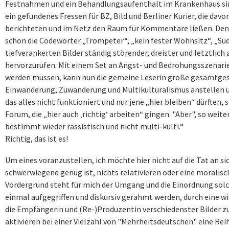
Festnahmen und ein Behandlungsaufenthalt im Krankenhaus sind
ein gefundenes Fressen für BZ, Bild und Berliner Kurier, die da
berichteten und im Netz den Raum für Kommentare lie
ß
en. Den
schon die Codewörter „Trompeter“, „kein fester Wohnsitz“, „Sü
tiefverankerten Bilder ständig störender, dreister und letztlic
hervorzurufen. Mit einem Set an Angst- und Bedrohungsszenarie
werden müssen, kann nun die gemeine Leserin große gesamtges
Einwanderung, Zuwanderung und Multikulturalismus anstellen 
das alles nicht funktioniert und nur jene „hier bleiben“ dürften, 
Forum, die „hier auch ‚richtig‘ arbeiten“ gingen.
"Aber", so weit
bestimmt wieder rassistisch und nicht multi-kulti.“
Richtig, das ist es!
Um eines voranzustellen, ich möchte hier nicht auf die Tat an sic
schwerwiegend genug ist, nichts relativieren oder eine moralis
Vordergrund steht für mich der Umgang und die Einordnung solch
einmal aufgegriffen und diskursiv gerahmt werden, durch eine w
die Empfängerin und (Re-)Produzentin verschiedenster Bilder zu
aktivieren bei einer Vielzahl von "Mehrheitsdeutschen" eine Re