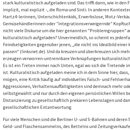
stark kulturalistisch aufgeladen sind. Das trifft dann, wie in de
implizit, mal explizit -, die Roma und Sinti. In anderen Kontex
Hartz4-lerinnen, Unterschichtenkids, Erwerbslose, Motz-Verkäu
Gemüsehändlerinnen oder "integrationsverweigernde" Kopftuch
nicht viele Diskurse um die hier genannten "Problemgruppen" auf
kulturalistisch aufgeladen? Unvermeidlich, so scheint es jedenfal
Feindseligkeiten gegenüber jenen, „die nicht ins Idealbild einer
passen“ (linksnet.de). Und da kreuzen und überkreuzen sich me
erzeugen verworren-untrennbare Verknüpfungen kulturalistisc
Es ist ein Treten immer nach Unten, egal wo sich die Tretende i
ist. Kulturalistisch aufgeladen meine ich in dem Sinne hier, dass
mögen, eine Kritik häufig auf individuelles Falsch- und Fehlverha
Aggressionen, Verhaltensauffälligkeiten sind demnach mehr od
selbstgewählt und nur durch den eigenen persönlichen Willen b
Distanzierung zu gesellschaftlich prekären Lebenslagen und dam
gesellschaftlichen Entantwortung.
Für viele Menschen sind die Berliner U- und S-Bahnen und deren 
Geld- und Flaschensammelns, des Bettelns und Zeitungverkaufen