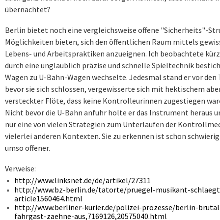
übernachtet?
Berlin bietet noch eine vergleichsweise offene "Sicherheits"-Struk
Möglichkeiten bieten, sich den öffentlichen Raum mittels gewiss
Lebens- und Arbeitspraktiken anzueignen. Ich beobachtete kürzli
durch eine unglaublich präzise und schnelle Spieltechnik besti
Wagen zu U-Bahn-Wagen wechselte. Jedesmal stand er vor den 
bevor sie sich schlossen, vergewisserte sich mit hektischem ab
versteckter Flöte, dass keine Kontrolleurinnen zugestiegen ware
Nicht bevor die U-Bahn anfuhr holte er das Instrument heraus un
nur eine von vielen Strategien zum Unterlaufen der Kontrollm
vielerlei anderen Kontexten. Sie zu erkennen ist schon schwierig
umso offener.
Verweise:
http://www.linksnet.de/de/artikel/27311
http://www.bz-berlin.de/tatorte/pruegel-musikant-schlaeg
article1560464.html
http://www.berliner-kurier.de/polizei-prozesse/berlin-brut
fahrgast-zaehne-aus,7169126,20575040.html