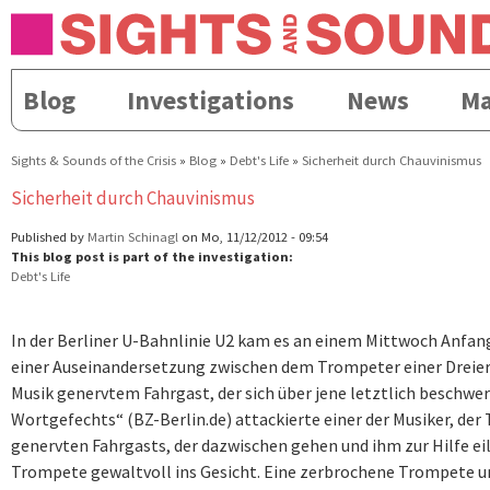
Direkt
Skip to
zum
navigation
Inhalt
Blog
Investigations
News
Ma
Hauptmenü
Sights & Sounds of the Crisis
»
Blog
»
Debt's Life
»
Sicherheit durch Chauvinismus
Sie sind hier
Sicherheit durch Chauvinismus
Published by
Martin Schinagl
on Mo, 11/12/2012 - 09:54
This blog post is part of the investigation:
Debt's Life
In der Berliner U-Bahnlinie U2 kam es an einem Mittwoch Anfan
einer Auseinandersetzung zwischen dem Trompeter einer Drei
Musik genervtem Fahrgast, der sich über jene letztlich beschwe
Wortgefechts“ (BZ-Berlin.de) attackierte einer der Musiker, der
genervten Fahrgasts, der dazwischen gehen und ihm zur Hilfe eil
Trompete gewaltvoll ins Gesicht. Eine zerbrochene Trompete u