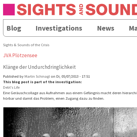
Direkt
Skip to
zum
navigation
Inhalt
Blog
Investigations
News
Ma
Hauptmenü
Sights & Sounds of the Crisis
Sie sind hier
JVA Plötzensee
Klänge der Undurchdringlichkeit
Published by
Martin Schinagl
on Di, 05/07/2013 - 17:51
This blog post is part of the investigation:
Debt's Life
Eine Geräuschcollage aus Aufnahmen aus einem Gefängnis macht deren hierarchis
hörbar und damit das Problem, einen Zugang dazu zu finden.