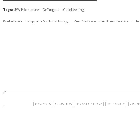
Tags:
JVA Plötzensee
Gefängnis
Gatekeeping
Weiterlesen
über Klänge der Undurchdringlichkeit
Blog von Martin Schinagl
Zum Verfassen von Kommentaren bitte
| PROJECTS |
| CLUSTERS |
| INVESTIGATIONS |
| IMPRESSUM |
| CALE