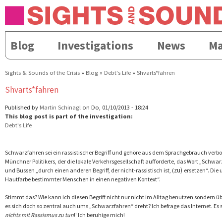
Direkt
Skip to
zum
navigation
Inhalt
Blog
Investigations
News
Ma
Hauptmenü
Sights & Sounds of the Crisis
»
Blog
»
Debt's Life
»
Shvarts*fahren
Sie sind hier
Shvarts*fahren
Published by
Martin Schinagl
on Do, 01/10/2013 - 18:24
This blog post is part of the investigation:
Debt's Life
Schwarzfahren sei ein rassistischer Begriff und gehöre aus dem Sprachgebrauch verbo
Münchner Politikers, der die lokale Verkehrsgesellschaft aufforderte, das Wort „Schw
zu)
und Bussen „durch einen anderen Begriff, der nicht-rassistisch ist, (
ersetzen“. Die
Hautfarbe bestimmter Menschen in einen negativen Kontext“.
Stimmt das? Wie kann ich diesen Begriff nicht nur nicht im Alltag benutzen sondern
es sich doch so zentral auch ums „Schwarzfahren“ dreht? Ich befrage das Internet. Es sp
nichts mit Rassismus zu tun
!'
Ich beruhige mich!