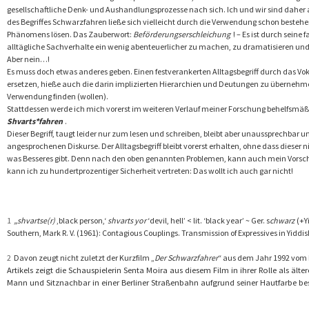
gesellschaftliche Denk- und Aushandlungsprozesse nach sich. Ich und wir sind daher 
des Begriffes Schwarzfahren ließe sich vielleicht durch die Verwendung schon besteh
Phänomens lösen. Das Zauberwort:
Beförderungserschleichung
! – Es ist durch seine 
alltägliche Sachverhalte ein wenig abenteuerlicher zu machen, zu dramatisieren und i
Aber nein…!
Es muss doch etwas anderes geben. Einen festverankerten Alltagsbegriff durch das Vo
ersetzen, hieße auch die darin implizierten Hierarchien und Deutungen zu übernehm
Verwendung finden (wollen).
Stattdessen werde ich mich vorerst im weiteren Verlauf meiner Forschung behelfsmäßi
Shvarts*fahren
.
Dieser Begriff, taugt leider nur zum lesen und schreiben, bleibt aber unaussprechbar un
angesprochenen Diskurse. Der Alltagsbegriff bleibt vorerst erhalten, ohne dass dieser ni
was Besseres gibt. Denn nach den oben genannten Problemen, kann auch mein Vorschl
kann ich zu hundertprozentiger Sicherheit vertreten: Das wollt ich auch gar nicht!
1
„
shvartse(r)
‚
black person,‘
shvarts yor
‘
devil, hell’ < lit. ‘black year’ ~ Ger. s
chwarz
(+Y
Southern, Mark R. V. (1961): Contagious Couplings. Transmission of Expressives in Yiddi
2
Davon zeugt nicht zuletzt der Kurzfilm „
Der Schwarzfahrer
“ aus dem Jahr 1992 vom 
Artikels zeigt die Schauspielerin Senta Moira aus diesem Film in ihrer Rolle als ält
Mann und Sitznachbar in einer Berliner Straßenbahn aufgrund seiner Hautfarbe be