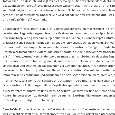
Tatsächlich – das lese ich und sagt mir die Etymologie: – findet sich hier doch der Urs
abgewandelt vom Wort
shvarts
, heißt es soviel wie arm. Das macht, ergibt und hat Sinn
kein Geld hat, fährt, schlicht aus Armut, schwarz. Nicht nur das, Schwarz lässt sich a
gemacht, da doch verboten. Und wer kein Geld hat oder anderes Verbotenes tut – weil arm
Und kauft auf dem
Schwarz
markt!
Das beruhigt mich zu Recht, denke ich. Vorerst. Andererseits: Ich möchte nicht in die
begründeten Legitimierungen spielen, die für einen konservativen, starren Sprachgebrauc
News und Kopp-Verlag oder eine Bürgerinitiative die für den „Ausländerstopp“ eintritt,
anitrassistische Sprachkritik ins Lächerliche ziehen wollen. Denn auch wenn „Schwarz
historischen Entstehung nicht an koloniale, rassisch-rassistische Bezüge und Bede
Begriffe also tatsächlich aus dem Jiddischen heraus in die deutsche Alltagssprache t
auf „Arm“ und „Armut“ verstanden worden, muss dies nicht bedeuten, dass eine Begriff
Der historische Kontext hat sich geändert; Rassismus und Kolonialismus haben sich ti
eingegraben und erschweren das Erkennen zur Gewohnheit und zum Alltag gewordener
Inwieweit nicht schon im jiddischen „Shvarts“ eine rassistische Verknüpfung enthalten 
Immerhin ließe sich für Arm und Armut auch andere Begriffe finden (orem, oremkeit, 
meint
Shvarts
sehr wohl auch schwarz und tritt auch in Verbindung mit Menschen als
Eine rassistische Aufladung erhält der Begriff aber spätestens dann, wenn dieser von 
2
ausgestattetet erkannt wird
und einschlägige ultra-konservative und anti-emanzipat
Haaren herbeigezogen“ zu delegitimieren versuchen. Eine begriffliche Auseinanders
mehr als gerechtfertigt und notwendig!
Dem Ruf der Kritik folgt leider nicht sofort ein mich vollends zufriedenstellender Lösun
weil ich nicht ein Wort als ausgereift präsentieren will, welches es nicht zu hinterfragen