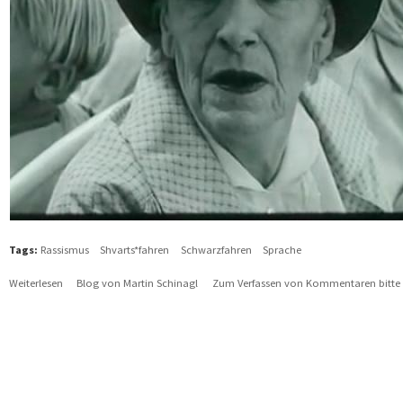
Tags:
Rassismus
Shvarts*fahren
Schwarzfahren
Sprache
Weiterlesen
über Shvarts*fahren
Blog von Martin Schinagl
Zum Verfassen von Kommentaren bitte