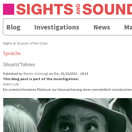
Direkt
Skip to
zum
navigation
Inhalt
Blog
Investigations
News
Ma
Hauptmenü
Sights & Sounds of the Crisis
Sie sind hier
Sprache
Shvarts*fahren
Published by
Martin Schinagl
on Do, 01/10/2013 - 18:24
This blog post is part of the investigation:
Debt's Life
Ein unentschlossenes Plädoyer zur Verunsicherung eines vermeintlich rassistischen 